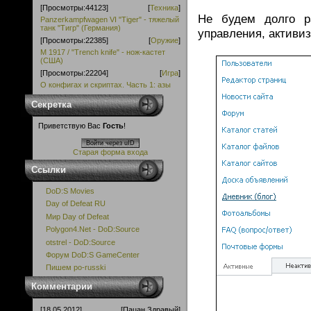
[Просмотры:44123]
[
Техника
]
Не будем долго р
Panzerkampfwagen VI "Tiger" - тяжелый
танк "Тигр" (Германия)
управления, активи
[Просмотры:22385]
[
Оружие
]
M 1917 / "Trench knife" - нож-кастет
(США)
[Просмотры:22204]
[
Игра
]
О конфигах и скриптах. Часть 1: азы
Секретка
Приветствую Вас
Гость
!
Войти через uID
Старая форма входа
Ссылки
DoD:S Movies
Day of Defeat RU
Мир Day of Defeat
Polygon4.Net - DoD:Source
otstrel - DoD:Source
Форум DoD:S GameCenter
Пишем po-russki
Комментарии
[18.05.2012]
[Пацан Здравый]