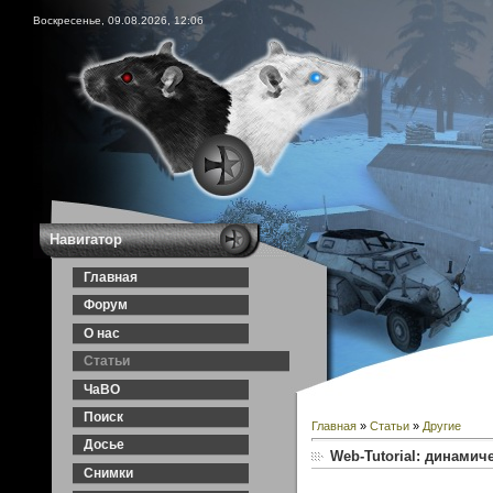
Воскресенье, 09.08.2026, 12:06
Навигатор
Главная
Форум
О нас
Статьи
ЧаВО
Поиск
Главная
»
Статьи
»
Другие
Досье
Web-Tutorial: динамич
Снимки