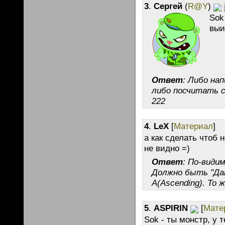
3
.
Сергей
(
R@Y
)
Sok
выи
Ответ
: Либо на
либо посчитать с
222
4
.
LeX
[
Материал
]
а как сделать чтоб 
не видно =)
Ответ
: По-види
Должно быть "Дат
A(Ascending). То 
5
.
ASPIRIN
[
Мате
Sok - ты монстр, у 