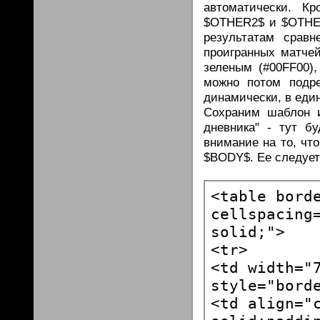
автоматически. К
$OTHER2$ и $OTHER
результатам сравн
проигранных матчей
зеленым (#00FF00),
можно потом подр
динамически, в еди
Сохраним шаблон и
дневника" - тут б
внимание на то, чт
$BODY$. Ее следуе