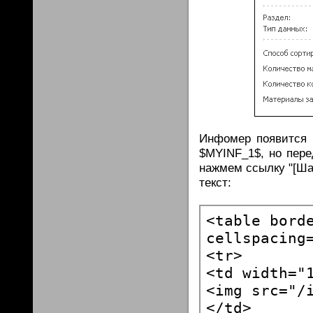
Инфомер появится в
$MYINF_1$, но пере
нажмем ссылку "[Ша
текст: