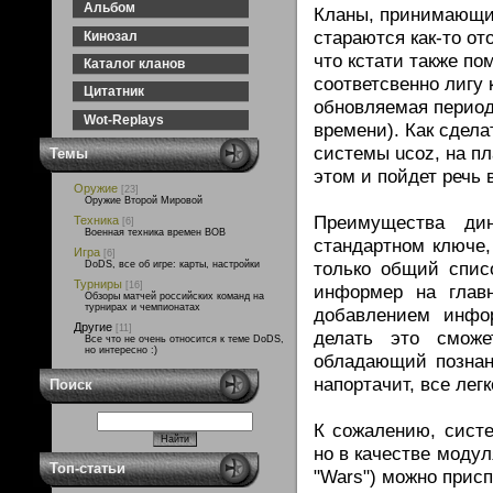
Aльбом
Кланы, принимающие 
стараются как-то от
Кинозал
что кстати также по
Каталог кланов
соответсвенно лигу 
Цитатник
обновляемая период
Wot-Replays
времени). Как сдел
системы ucoz, на п
Темы
этом и пойдет речь 
Оружие
[23]
Оружие Второй Мировой
Преимущества ди
Техника
[6]
Военная техника времен ВОВ
стандартном ключе,
Игра
[6]
только общий спис
DoDS, все об игре: карты, настройки
Турниры
[16]
информер на глав
Обзоры матчей российских команд на
турнирах и чемпионатах
добавлением инфор
Другие
[11]
делать это смож
Все что не очень относится к теме DoDS,
но интересно :)
обладающий познан
напортачит, все лег
Поиск
К сожалению, систе
но в качестве модул
Топ-статьи
"Wars") можно прис