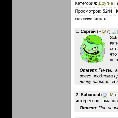
Категория:
Другие
| 
Просмотров:
5244
| 
Всего комментариев:
8
1
.
Сергей
(
R@Y
)
Sok
акт
ост
что
выл
Ответ
: Гы-гы.. 
всего проблема п
личку написал. В 
2
.
Subanoob
[
Мат
интересная команда 
Ответ
: При нап