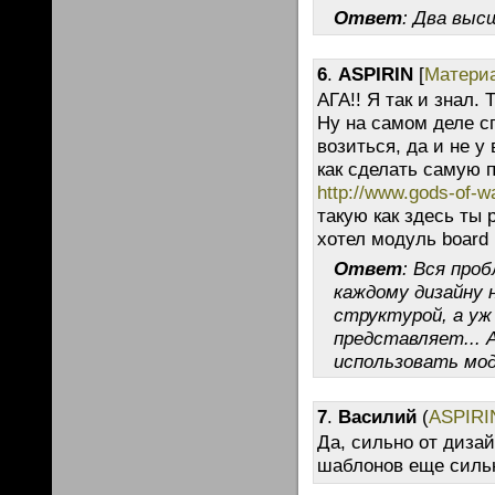
Ответ
: Два выс
6
.
ASPIRIN
[
Матери
АГА!! Я так и знал
Ну на самом деле с
возиться, да и не у
как сделать самую 
http://www.gods-of-wa
такую как здесь ты 
хотел модуль board 
Ответ
: Вся про
каждому дизайну 
структурой, а уж
представляет... 
использовать мод
7
.
Василий
(
ASPIRI
Да, сильно от диза
шаблонов еще сильн